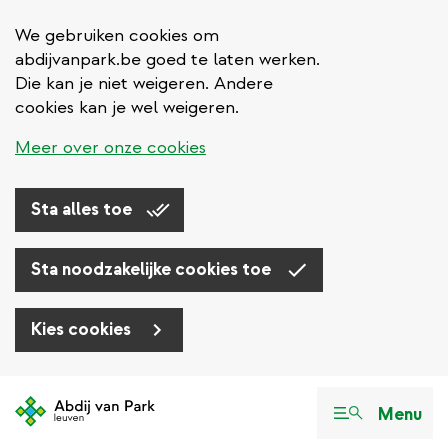
We gebruiken cookies om
abdijvanpark.be goed te laten werken.
Die kan je niet weigeren. Andere
cookies kan je wel weigeren.
Meer over onze cookies
Sta alles toe
Sta noodzakelijke cookies toe
Kies cookies
Overslaan
en
Menu
naar