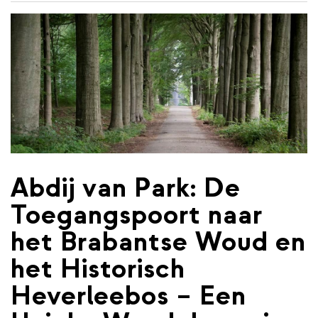
de
inhoud
gaan
Abdij van Park: De
Toegangspoort naar
het Brabantse Woud en
het Historisch
Heverleebos – Een