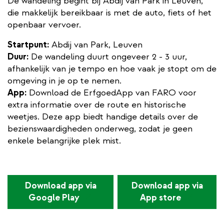
De wandeling begint bij Abdij van Park in Leuven,
die makkelijk bereikbaar is met de auto, fiets of het
openbaar vervoer.
Startpunt:
Abdij van Park, Leuven
Duur:
De wandeling duurt ongeveer 2 - 3 uur,
afhankelijk van je tempo en hoe vaak je stopt om de
omgeving in je op te nemen.
App:
Download de ErfgoedApp van FARO voor
extra informatie over de route en historische
weetjes. Deze app biedt handige details over de
bezienswaardigheden onderweg, zodat je geen
enkele belangrijke plek mist.
Download app via
Download app via
(externe
(externe
Google Play
App store
link)
link)