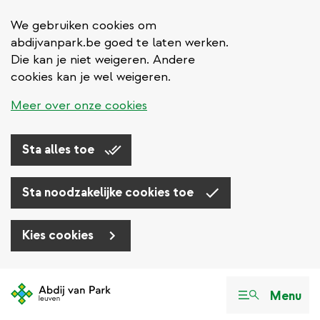
We gebruiken cookies om
abdijvanpark.be goed te laten werken.
Die kan je niet weigeren. Andere
cookies kan je wel weigeren.
Meer over onze cookies
Sta alles toe
Sta noodzakelijke cookies toe
Kies cookies
Overslaan
en
Menu
naar