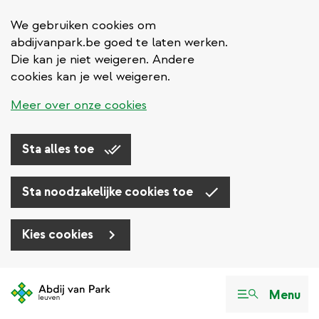
We gebruiken cookies om
abdijvanpark.be goed te laten werken.
Die kan je niet weigeren. Andere
cookies kan je wel weigeren.
Meer over onze cookies
Sta alles toe
Sta noodzakelijke cookies toe
Kies cookies
Overslaan
en
Menu
naar