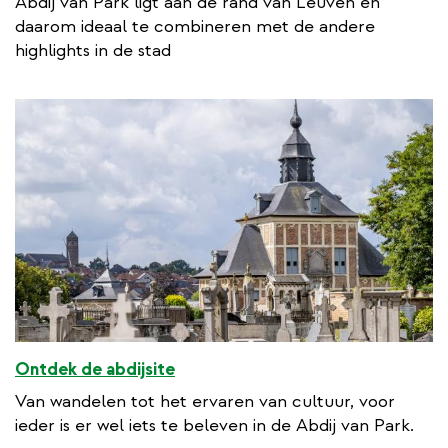
Abdij van Park ligt aan de rand van Leuven en
t
daarom ideaal te combineren met de andere
e
highlights in de stad
r
n
a
l
l
i
n
k
Ontdek de abdijsite
Van wandelen tot het ervaren van cultuur, voor
ieder is er wel iets te beleven in de Abdij van Park.