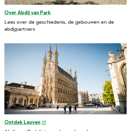
Over Abdij van Park
Lees over de geschiedenis, de gebouwen en de
abdijpartners
e
Ontdek Leuven
x