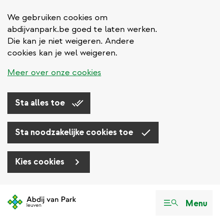
We gebruiken cookies om
abdijvanpark.be goed te laten werken.
Die kan je niet weigeren. Andere
cookies kan je wel weigeren.
Meer over onze cookies
Sta alles toe
Sta noodzakelijke cookies toe
Kies cookies
Overslaan
en
Menu
naar