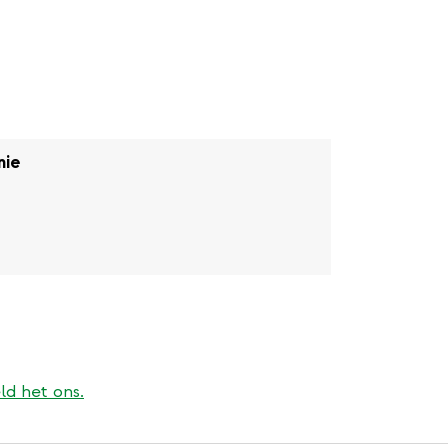
nie
rne
ld het ons.