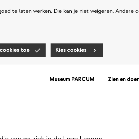
oed te laten werken. Die kan je niet weigeren. Andere c
 cookies toe
Kies cookies
Museum PARCUM
Zien en doe
udie van muziek in de Lage Landen