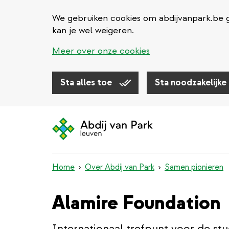
We gebruiken cookies om abdijvanpark.be g
kan je wel weigeren.
Meer over onze cookies
Sta alles toe
Sta noodzakelijke
Overslaan
en
naar
de
inhoud
Home
Over Abdij van Park
Samen pionieren
gaan
Alamire Foundation
Internationaal trefpunt voor de st