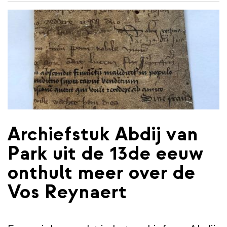
de
inhoud
gaan
Archiefstuk Abdij van
Park uit de 13de eeuw
onthult meer over de
Vos Reynaert