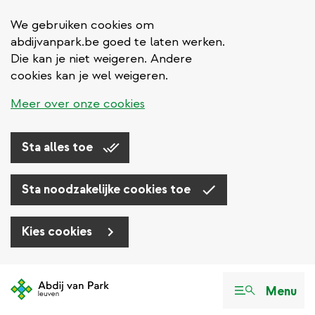
We gebruiken cookies om
abdijvanpark.be goed te laten werken.
Die kan je niet weigeren. Andere
cookies kan je wel weigeren.
Meer over onze cookies
Sta alles toe
Sta noodzakelijke cookies toe
Kies cookies
Overslaan
en
Menu
naar