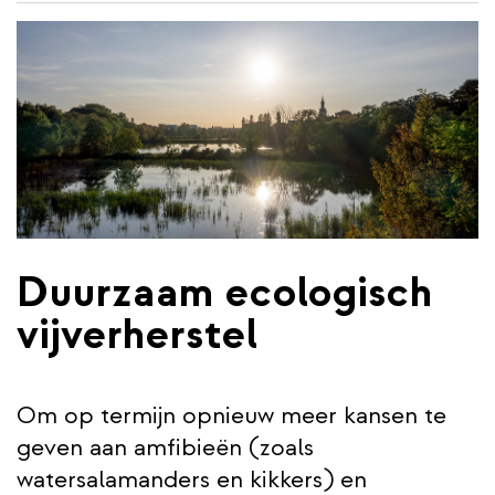
de
inhoud
gaan
Duurzaam ecologisch
vijverherstel
Om op termijn opnieuw meer kansen te
geven aan amfibieën (zoals
watersalamanders en kikkers) en