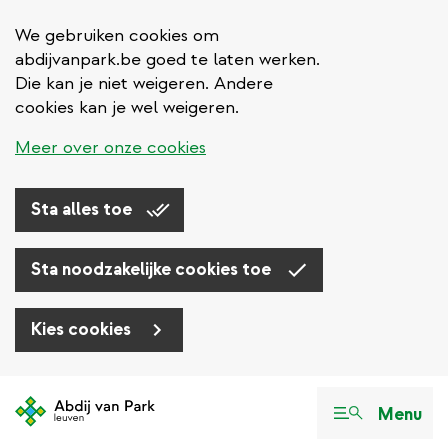
We gebruiken cookies om
abdijvanpark.be goed te laten werken.
Die kan je niet weigeren. Andere
cookies kan je wel weigeren.
Meer over onze cookies
Sta alles toe
Sta noodzakelijke cookies toe
Kies cookies
Overslaan
en
Menu
naar