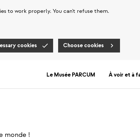
es to work properly. You can't refuse them.
essary cookies
Choose cookies
Le Musée PARCUM
À voir et à f
 le monde !