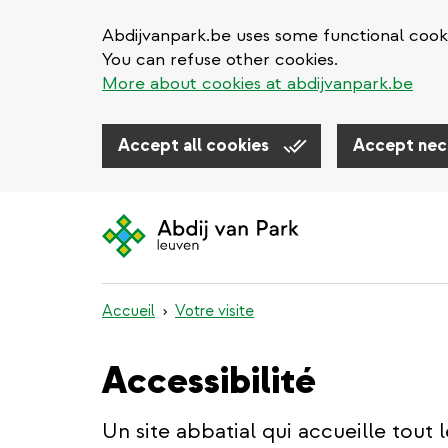
Abdijvanpark.be uses some functional cooki
You can refuse other cookies.
More about cookies at abdijvanpark.be
Accept all cookies
Accept nec
Aller
au
contenu
principal
Accueil
Votre visite
Accessibilité
Un site abbatial qui accueille tout