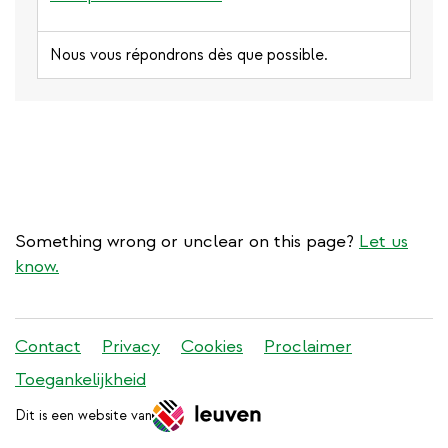
Nous vous répondrons dès que possible.
Something wrong or unclear on this page?
Let us
know.
Stadleuven
Contact
Privacy
Cookies
Proclaimer
footer
Toegankelijkheid
menu
Dit is een website van