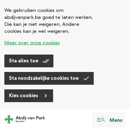
We gebruiken cookies om
abdijvanpark.be goed te laten werken.
Die kan je niet weigeren. Andere
cookies kan je wel weigeren.
Meer over onze cookies
Sta alles toe
Sta noodzakelijke cookies toe
Kies cookies
Overslaan
en
Menu
naar