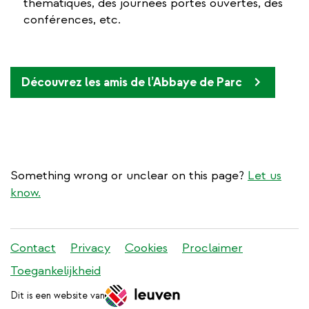
thématiques, des journées portes ouvertes, des
conférences, etc.
Découvrez les amis de l’Abbaye de Parc
Something wrong or unclear on this page?
Let us
know.
Stadleuven
Contact
Privacy
Cookies
Proclaimer
footer
Toegankelijkheid
menu
Dit is een website van