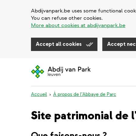
Abdijvanpark.be uses some functional cooki
You can refuse other cookies.
More about cookies at abdijvanpark.be
Accept all cookies
Accept nec
Aller
au
contenu
principal
Accueil
À propos de l’Abbaye de Parc
Site patrimonial de 
Que faisons-nous ?