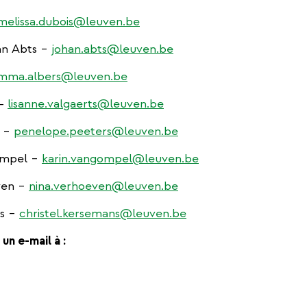
melissa.dubois@leuven.be
han Abts –
johan.abts@leuven.be
mma.albers@leuven.be
 -
lisanne.valgaerts@leuven.be
s –
penelope.peeters@leuven.be
Gompel –
karin.vangompel@leuven.be
even –
nina.verhoeven@leuven.be
ns –
christel.kersemans@leuven.be
n e-mail à :