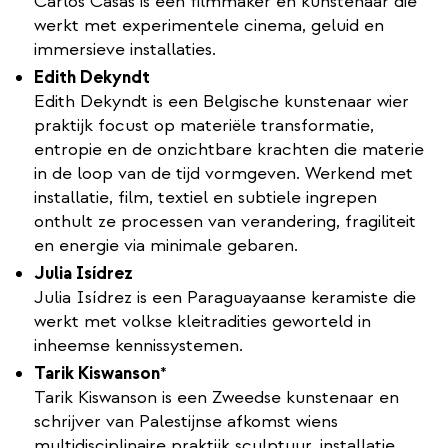
​Carlos Casas is een filmmaker en kunstenaar die
werkt met experimentele cinema, geluid en
immersieve installaties.
Edith Dekyndt
Edith Dekyndt is een Belgische kunstenaar wier
praktijk focust op materiële transformatie,
entropie en de onzichtbare krachten die materie
in de loop van de tijd vormgeven. Werkend met
installatie, film, textiel en subtiele ingrepen
onthult ze processen van verandering, fragiliteit
en energie via minimale gebaren.
Julia Isídrez
Julia Isídrez is een Paraguayaanse keramiste die
werkt met volkse kleitradities geworteld in
inheemse kennissystemen.
Tarik Kiswanson
*
​Tarik Kiswanson is een Zweedse kunstenaar en
schrijver van Palestijnse afkomst wiens
multidisciplinaire praktijk sculptuur, installatie,