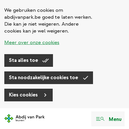
We gebruiken cookies om
abdijvanpark.be goed te laten werken.
Die kan je niet weigeren. Andere
cookies kan je wel weigeren.
Meer over onze cookies
Sta alles toe
Sta noodzakelijke cookies toe
Kies cookies
Overslaan
en
Menu
naar