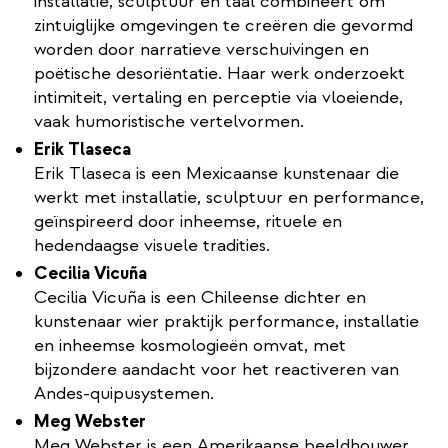
installatie, sculptuur en taal combineert om
zintuiglijke omgevingen te creëren die gevormd
worden door narratieve verschuivingen en
poëtische desoriëntatie. Haar werk onderzoekt
intimiteit, vertaling en perceptie via vloeiende,
vaak humoristische vertelvormen.
Erik Tlaseca
Erik Tlaseca is een Mexicaanse kunstenaar die
werkt met installatie, sculptuur en performance,
geïnspireerd door inheemse, rituele en
hedendaagse visuele tradities.
Cecilia Vicuña
Cecilia Vicuña is een Chileense dichter en
kunstenaar wier praktijk performance, installatie
en inheemse kosmologieën omvat, met
bijzondere aandacht voor het reactiveren van
Andes-quipusystemen.
Meg Webster
Meg Webster is een Amerikaanse beeldhouwer