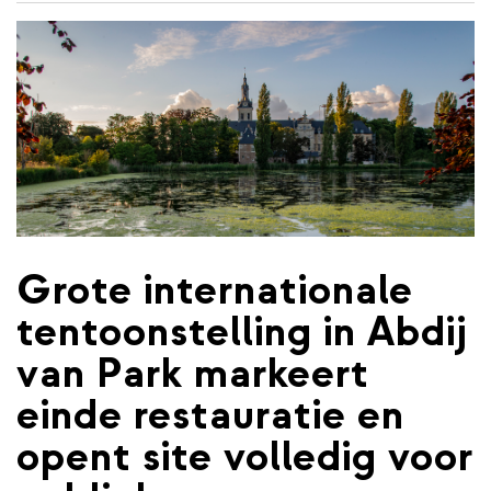
de
inhoud
gaan
Grote internationale
tentoonstelling in Abdij
van Park markeert
einde restauratie en
opent site volledig voor