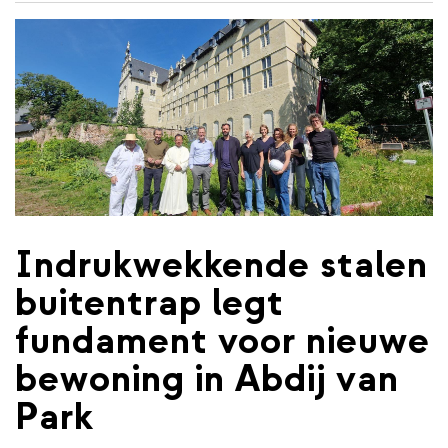
de
inhoud
gaan
Indrukwekkende stalen
buitentrap legt
fundament voor nieuwe
bewoning in Abdij van
Park