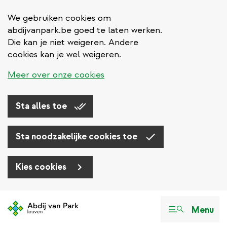
We gebruiken cookies om
abdijvanpark.be goed te laten werken.
Die kan je niet weigeren. Andere
cookies kan je wel weigeren.
Meer over onze cookies
Sta alles toe
Sta noodzakelijke cookies toe
Kies cookies
Overslaan
en
Menu
naar