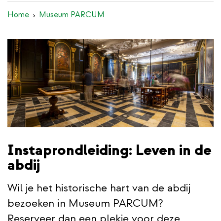
de
Home
Museum PARCUM
inhoud
gaan
Instaprondleiding: Leven in de
abdij
Wil je het historische hart van de abdij
bezoeken in Museum PARCUM?
Reserveer dan een plekje voor deze