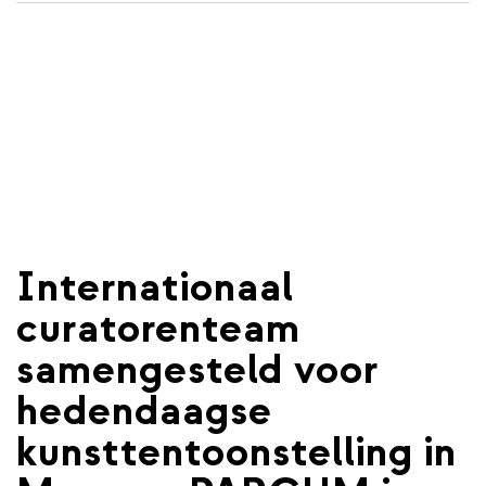
de
inhoud
gaan
Internationaal
curatorenteam
samengesteld voor
hedendaagse
kunsttentoonstelling in