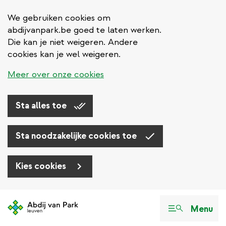
We gebruiken cookies om
abdijvanpark.be goed te laten werken.
Die kan je niet weigeren. Andere
cookies kan je wel weigeren.
Meer over onze cookies
Sta alles toe
Sta noodzakelijke cookies toe
Kies cookies
Overslaan
en
Menu
naar