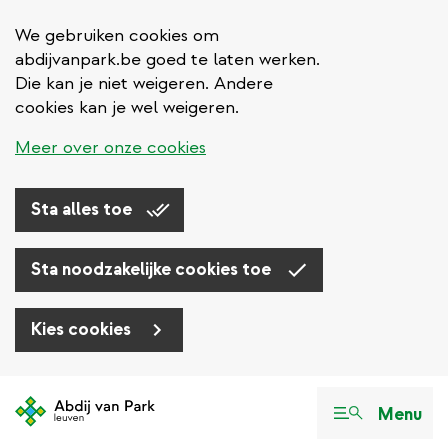
We gebruiken cookies om
abdijvanpark.be goed te laten werken.
Die kan je niet weigeren. Andere
cookies kan je wel weigeren.
Meer over onze cookies
Sta alles toe
Sta noodzakelijke cookies toe
Kies cookies
Overslaan
en
Menu
naar