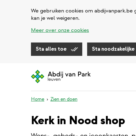
We gebruiken cookies om abdijvanpark.be g
kan je wel weigeren.
Meer over onze cookies
Sta alles toe
Sta noodzakelijke
Overslaan
en
naar
de
inhoud
Home
Zien en doen
gaan
Kerk in Nood shop
Wens-, gebeds- en icoonkaarten, pa