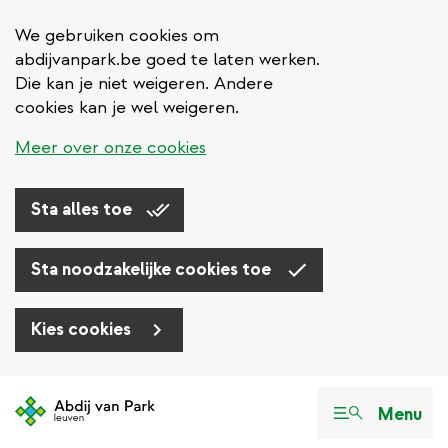
We gebruiken cookies om
abdijvanpark.be goed te laten werken.
Die kan je niet weigeren. Andere
cookies kan je wel weigeren.
Meer over onze cookies
Sta alles toe
Sta noodzakelijke cookies toe
Kies cookies
Overslaan
en
Menu
naar