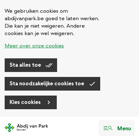
We gebruiken cookies om
abdijvanpark.be goed te laten werken.
Die kan je niet weigeren. Andere
cookies kan je wel weigeren.
Meer over onze cookies
Sta alles toe
Sta noodzakelijke cookies toe
Kies cookies
Overslaan
en
Menu
naar