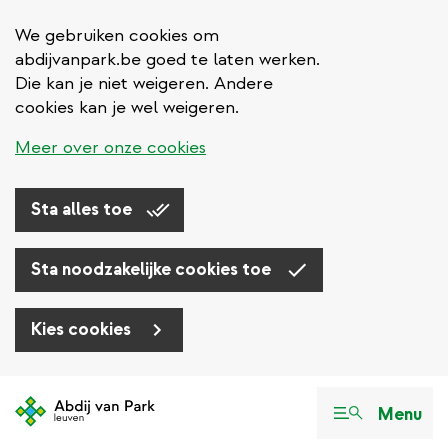
We gebruiken cookies om
abdijvanpark.be goed te laten werken.
Die kan je niet weigeren. Andere
cookies kan je wel weigeren.
Meer over onze cookies
Sta alles toe
Sta noodzakelijke cookies toe
Kies cookies
Overslaan
en
Menu
naar