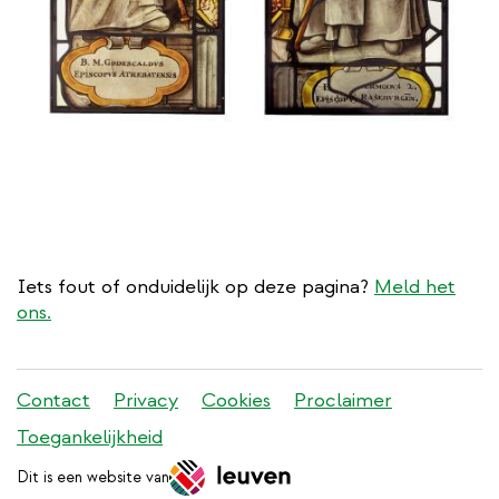
Iets fout of onduidelijk op deze pagina?
Meld het
ons.
Stadleuven
Contact
Privacy
Cookies
Proclaimer
footer
Toegankelijkheid
menu
Dit is een website van