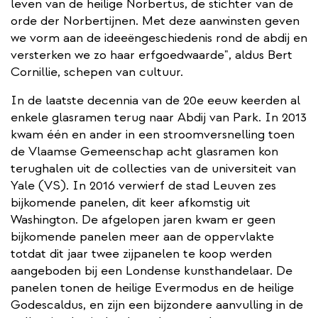
leven van de heilige Norbertus, de stichter van de
orde der Norbertijnen. Met deze aanwinsten geven
we vorm aan de ideeëngeschiedenis rond de abdij en
versterken we zo haar erfgoedwaarde", aldus Bert
Cornillie, schepen van cultuur.
In de laatste decennia van de 20e eeuw keerden al
enkele glasramen terug naar Abdij van Park. In 2013
kwam één en ander in een stroomversnelling toen
de Vlaamse Gemeenschap acht glasramen kon
terughalen uit de collecties van de universiteit van
Yale (VS). In 2016 verwierf de stad Leuven zes
bijkomende panelen, dit keer afkomstig uit
Washington. De afgelopen jaren kwam er geen
bijkomende panelen meer aan de oppervlakte
totdat dit jaar twee zijpanelen te koop werden
aangeboden bij een Londense kunsthandelaar. De
panelen tonen de heilige Evermodus en de heilige
Godescaldus, en zijn een bijzondere aanvulling in de