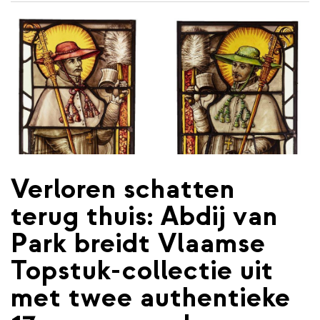
de
inhoud
gaan
Verloren schatten
terug thuis: Abdij van
Park breidt Vlaamse
Topstuk-collectie uit
met twee authentieke