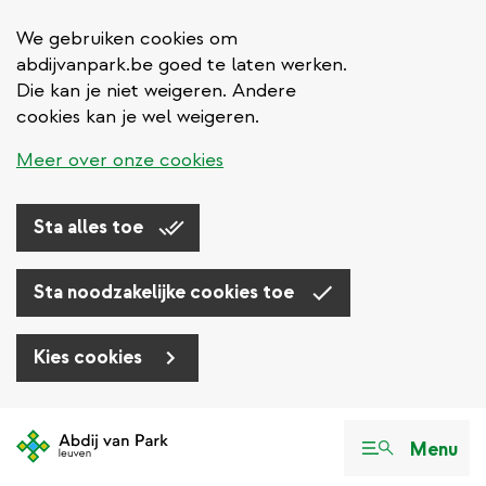
We gebruiken cookies om
abdijvanpark.be goed te laten werken.
Die kan je niet weigeren. Andere
cookies kan je wel weigeren.
Meer over onze cookies
Sta alles toe
Sta noodzakelijke cookies toe
Kies cookies
Overslaan
en
Menu
naar