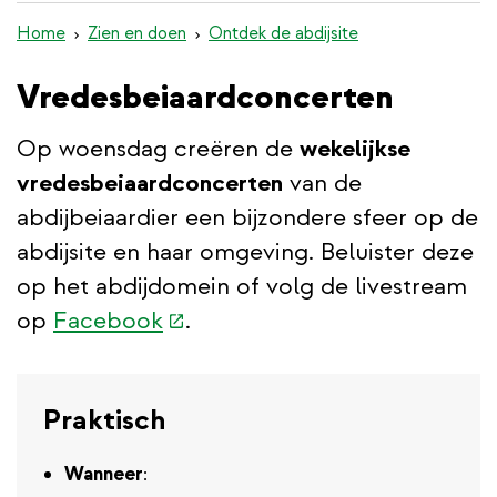
de
Home
Zien en doen
Ontdek de abdijsite
inhoud
gaan
Vredesbeiaardconcerten
Op woensdag creëren de
wekelijkse
vredesbeiaardconcerten
van de
abdijbeiaardier een bijzondere sfeer op de
abdijsite en haar omgeving. Beluister deze
op het abdijdomein of volg de livestream
(externe
op
Facebook
.
link)
Praktisch
Wanneer
: