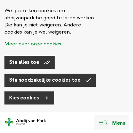
We gebruiken cookies om
abdijvanpark.be goed te laten werken.
Die kan je niet weigeren. Andere
cookies kan je wel weigeren.
Meer over onze cookies
Sta alles toe
Sta noodzakelijke cookies toe
Kies cookies
Overslaan
en
Menu
naar