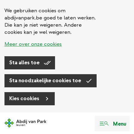
We gebruiken cookies om
abdijvanpark.be goed te laten werken.
Die kan je niet weigeren. Andere
cookies kan je wel weigeren.
Meer over onze cookies
Sta alles toe
Sta noodzakelijke cookies toe
Kies cookies
Overslaan
en
Menu
naar