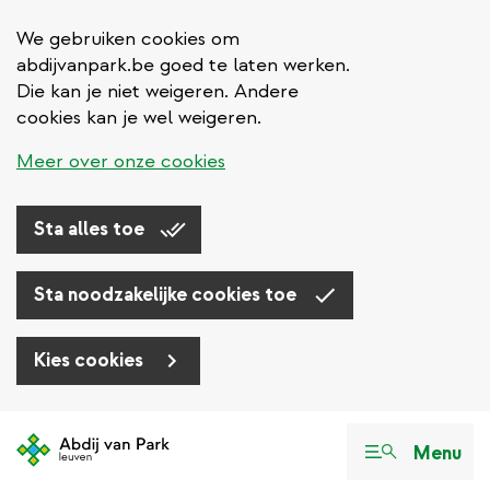
We gebruiken cookies om
abdijvanpark.be goed te laten werken.
Die kan je niet weigeren. Andere
cookies kan je wel weigeren.
Meer over onze cookies
Sta alles toe
Sta noodzakelijke cookies toe
Kies cookies
Overslaan
en
Menu
naar