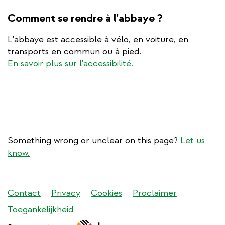
is
external)
Comment se rendre à l'abbaye ?
L'abbaye est accessible à vélo, en voiture, en
transports en commun ou à pied.
En savoir plus sur l'accessibilité.
Something wrong or unclear on this page?
Let us
know.
Stadleuven
Contact
Privacy
Cookies
Proclaimer
footer
Toegankelijkheid
menu