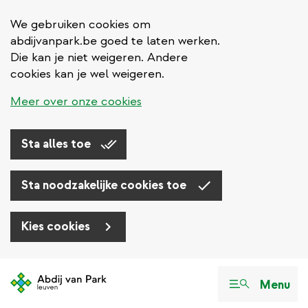
We gebruiken cookies om
abdijvanpark.be goed te laten werken.
Die kan je niet weigeren. Andere
cookies kan je wel weigeren.
Meer over onze cookies
Sta alles toe
Sta noodzakelijke cookies toe
Kies cookies
Overslaan
en
Menu
naar