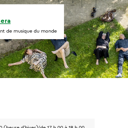
nera
ment de musique du monde
0 (heure d’hiver)/de 17 h 00 à 18 h 00