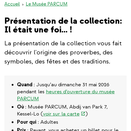
Accueil
Le Musée PARCUM
Présentation de la collection:
Il était une foi… !
La présentation de la collection vous fait
découvrir l'origine des proverbes, des
symboles, des fêtes et des traditions.
Quand
: Jusqu’au dimanche 31 mai 2026
pendant les
heures d’ouverture du musée
PARCUM
Où
: Musée PARCUM, Abdij van Park 7,
(link
Kessel-Lo (
voir sur la carte
)
is
Pour qui
: Adultes
external)
Prix
: Payant, vous achetez un billet pour le