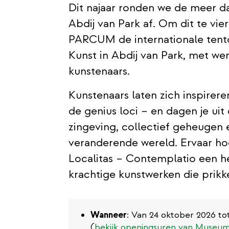
Dit najaar ronden we de meer da
Abdij van Park af. Om dit te vie
PARCUM de internationale tent
Kunst in Abdij van Park, met w
kunstenaars.
Kunstenaars laten zich inspirere
de genius loci – en dagen je ui
zingeving, collectief geheugen
veranderende wereld. Ervaar hoe
Localitas – Contemplatio een he
krachtige kunstwerken die prikk
Wanneer
: Van 24 oktober 2026 to
(
bekijk openingsuren van Muse