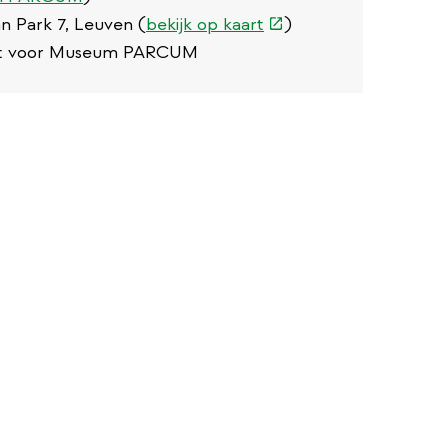
(externe
 Park 7, Leuven (
bekijk op kaart
)
link)
cket voor Museum PARCUM