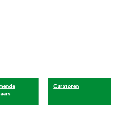
mende
Curatoren
aars