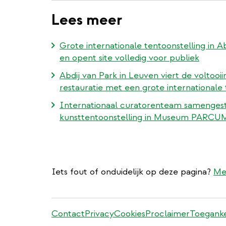
Lees meer
Grote internationale tentoonstelling in A
en opent site volledig voor publiek
Abdij van Park in Leuven viert de voltooi
restauratie met een grote internationa
Internationaal curatorenteam samenges
kunsttentoonstelling in Museum PARCUM
Iets fout of onduidelijk op deze pagina?
Me
Stadleuven
Contact
Privacy
Cookies
Proclaimer
Toeganke