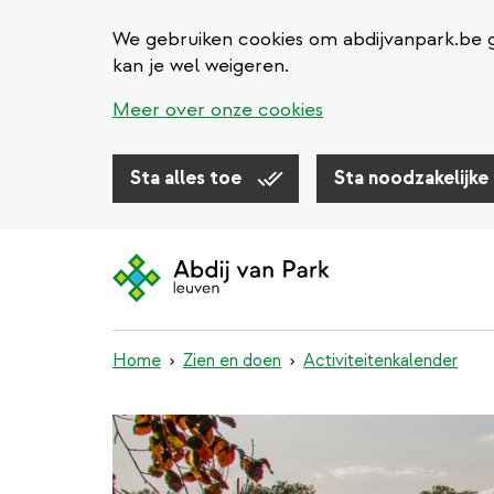
We gebruiken cookies om abdijvanpark.be g
kan je wel weigeren.
Meer over onze cookies
Sta alles toe
Sta noodzakelijke
Overslaan
en
naar
de
inhoud
Home
Zien en doen
Activiteitenkalender
gaan